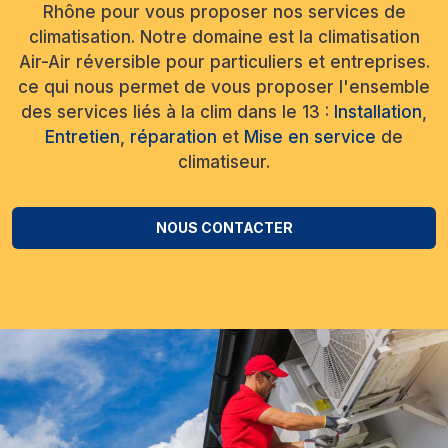
Rhône pour vous proposer nos services de
climatisation. Notre domaine est la climatisation
Air-Air réversible pour particuliers et entreprises.
ce qui nous permet de vous proposer l'ensemble
des services liés à la clim dans le 13 :
Installation
,
Entretien
,
réparation
et
Mise en service
de
climatiseur.
NOUS CONTACTER