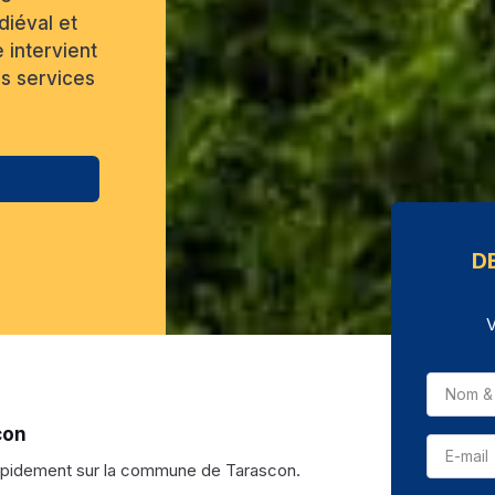
diéval et
 intervient
s services
D
V
con
apidement sur la commune de Tarascon.