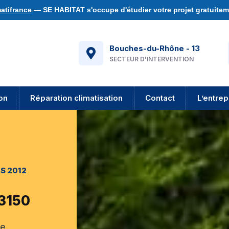
atifrance
— SE HABITAT s'occupe d'étudier votre projet gratuiteme
Bouches-du-Rhône - 13
SECTEUR D'INTERVENTION
ion
Réparation climatisation
Contact
L’entrep
S 2012
13150
le