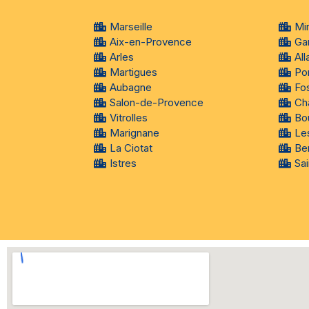
Marseille
Mi
Aix-en-Provence
Ga
Arles
All
Martigues
Po
Aubagne
Fo
Salon-de-Provence
Ch
Vitrolles
Bo
Marignane
Le
La Ciotat
Ber
Istres
Sa